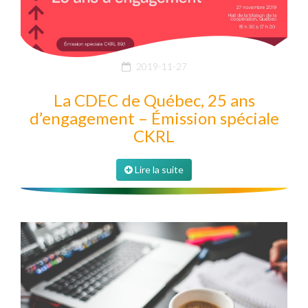
2019-11-27
La CDEC de Québec, 25 ans
d’engagement – Émission spéciale
CKRL
Lire la suite