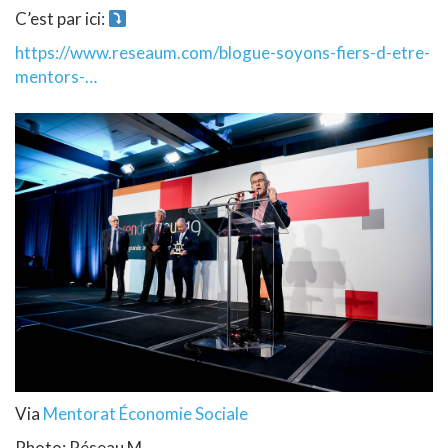
C’est par ici:
https://www.reseaum.com/blogue-soyons-fiers-d-etre-
mentors-…
Via
Mentorat Économie Sociale
Photo: Réseau M