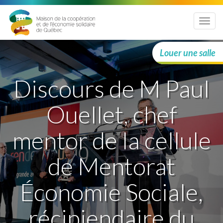
Menu
Louer une salle
Discours de M Paul
Ouellet, chef
mentor de la cellule
de Mentorat
Économie Sociale,
récipiendaire du