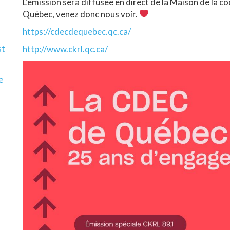
L’émission sera diffusée en direct de la Maison de la c
Québec, venez donc nous voir.
https://cdecdequebec.qc.ca/
st
http://www.ckrl.qc.ca/
e