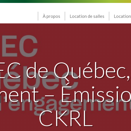
À propos
Location de salles
Location
C de Québec,
ent – Émissio
CKRL