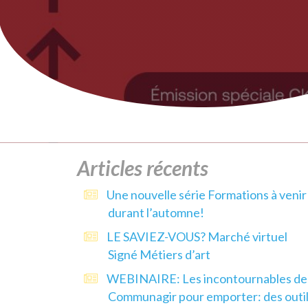
Articles récents
Une nouvelle série Formations à venir
durant l’automne!
LE SAVIEZ-VOUS? Marché virtuel
Signé Métiers d’art
WEBINAIRE: Les incontournables de
Communagir pour emporter: des outi