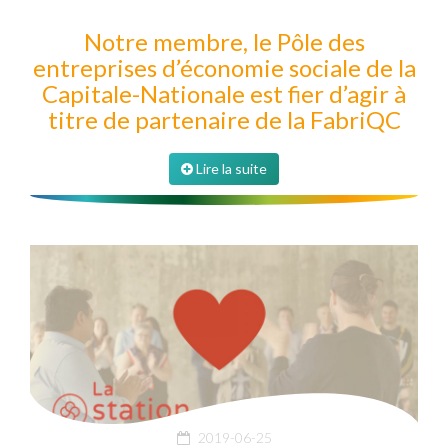
Notre membre, le Pôle des
entreprises d’économie sociale de la
Capitale-Nationale est fier d’agir à
titre de partenaire de la FabriQC
Lire la suite
2019-06-25