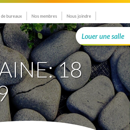
 de bureaux
Nos membres
Nous joindre
Louer une salle
AINE: 18
9