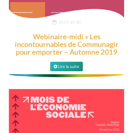
2019-10-30
Webinaire-midi « Les
incontournables de Communagir
pour emporter – Automne 2019
Lire la suite