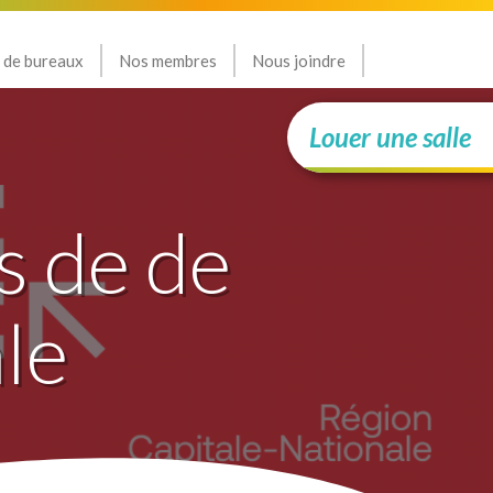
 de bureaux
Nos membres
Nous joindre
Louer une salle
s de de
le