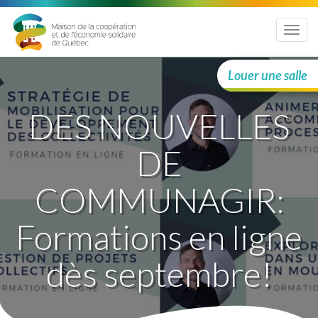
Menu
Louer une salle
DES NOUVELLES
DE
COMMUNAGIR:
Formations en ligne
dès septembre!