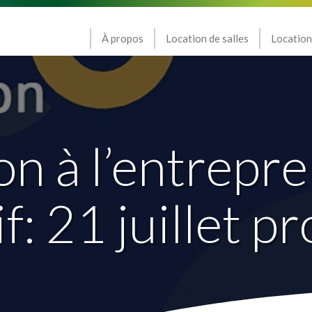
À propos
Location de salles
Location
ion à l’entrepr
if: 21 juillet p