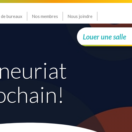
 de bureaux
Nos membres
Nous joindre
Louer une salle
eneuriat
rochain!