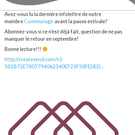
Avez-vous lu la dernière infolettre de notre
membre
Communagir
avant la pause estivale?
Abonnez-vous si ce n’est déjà fait, question de ne pas
manquer le retour en septembre!
Bonne lecture!!!
http://createsend.com/t/j-
501B72E7807794062540EF23F30FEDED…