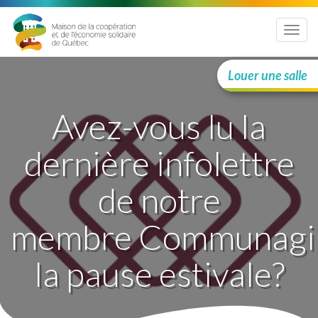
Menu
Louer une salle
Avez-vous lu la
dernière infolettre
de notre
membre Communagir
la pause estivale?