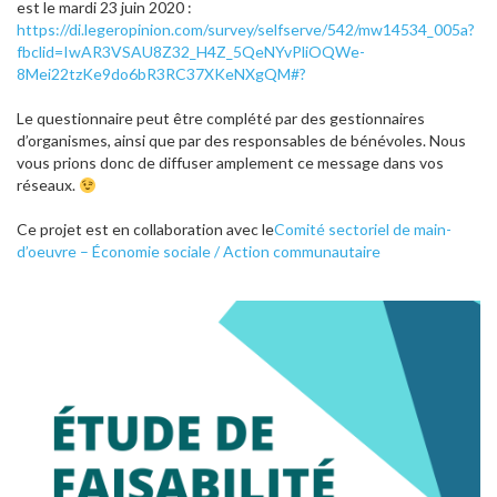
est le mardi 23 juin 2020 :
https://di.legeropinion.com/survey/selfserve/542/mw14534_005a?
fbclid=IwAR3VSAU8Z32_H4Z_5QeNYvPliOQWe-
8Mei22tzKe9do6bR3RC37XKeNXgQM#?
Le questionnaire peut être complété par des gestionnaires
d’organismes, ainsi que par des responsables de bénévoles. Nous
vous prions donc de diffuser amplement ce message dans vos
réseaux.
Ce projet est en collaboration avec le
Comité sectoriel de main-
d’oeuvre – Économie sociale / Action communautaire