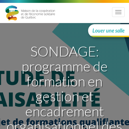
Menu
Louer une salle
SONDAGE:
programme de
formation en
gestion et
encadrement
organisationnel des