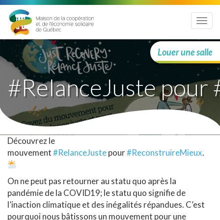
Menu
Louer une salle
#RelanceJuste pour 
Découvrez le
mouvement
#
RelanceJuste
pour
#
ReconstruireMieux
.
On ne peut pas retourner au statu quo après la
pandémie de la COVID19; le statu quo signifie de
l’inaction climatique et des inégalités répandues. C’est
pourquoi nous bâtissons un mouvement pour une