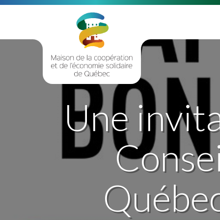
Une invit
Consei
Québec: 