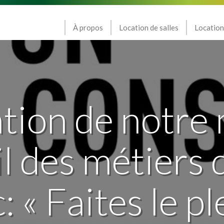
À propos
Location de salles
Location
ation de notre
l des métiers d
« Faites le pl