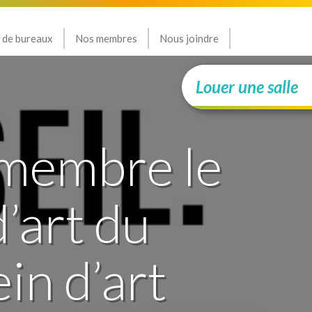
 de bureaux
Nos membres
Nous joindre
Louer une salle
 membre le
’art du
ein d’art