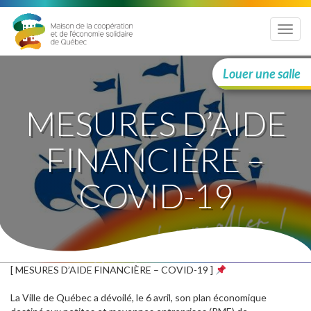
Menu
Louer une salle
MESURES D’AIDE
FINANCIÈRE –
COVID-19
[ MESURES D’AIDE FINANCIÈRE – COVID-19 ]
La
Ville de Québec
a dévoilé, le 6 avril, son plan économique