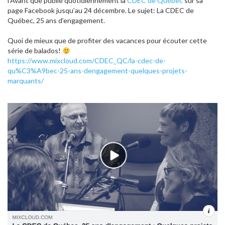
l’Avant que publie quotidiennement la
CDEC de Québec
sur sa
page Facebook jusqu’au 24 décembre. Le sujet: La CDEC de
Québec, 25 ans d’engagement.
Quoi de mieux que de profiter des vacances pour écouter cette
série de balados!
https://www.mixcloud.com/CDEC_QC/la-cdec-de-
qu%C3%A9bec-25-ans-dengagement-quelques-projets-
marquants/