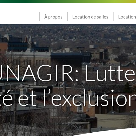
À propos
Location de salles
Location
GIR: Lutte c
 et l’exclusio