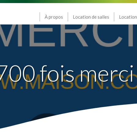
À propos
Location de salles
Location
700 fois merci