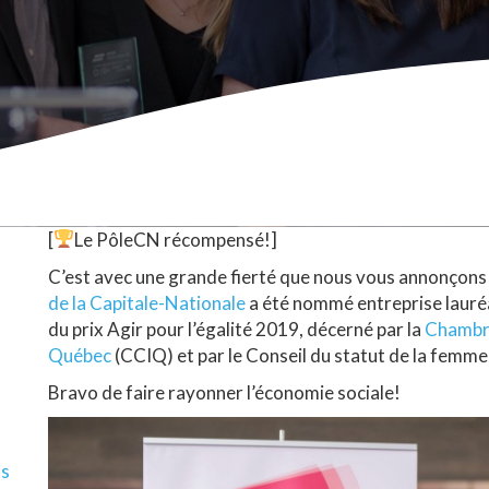
[
Le PôleCN récompensé!]
C’est avec une grande fierté que nous vous annonçons
de la Capitale-Nationale
a été nommé entreprise lauréat
du prix Agir pour l’égalité 2019, décerné par la
Chambre
Québec
(CCIQ) et par le Conseil du statut de la femme
Bravo de faire rayonner l’économie sociale!
ls