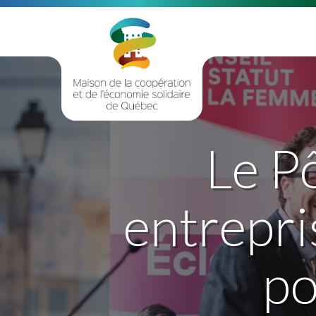
Le P
entrepri
po