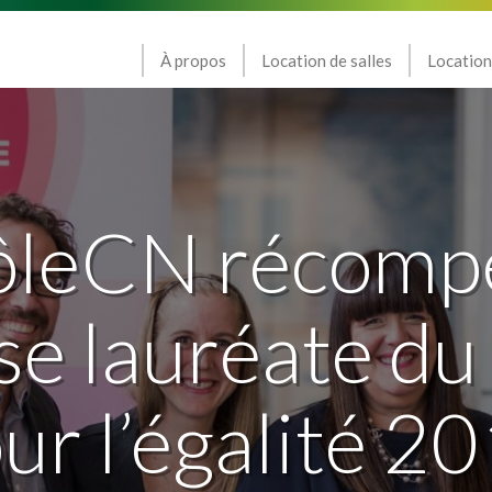
À propos
Location de salles
Location
ôleCN récomp
se lauréate du 
ur l’égalité 2