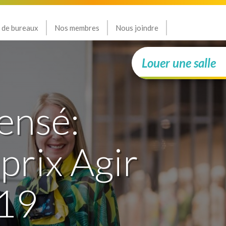
 de bureaux
Nos membres
Nous joindre
Louer une salle
ensé:
prix Agir
019