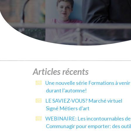
Articles récents
Une nouvelle série Formations à venir
durant l’automne!
LE SAVIEZ-VOUS? Marché virtuel
Signé Métiers d’art
WEBINAIRE: Les incontournables de
Communagir pour emporter: des outi