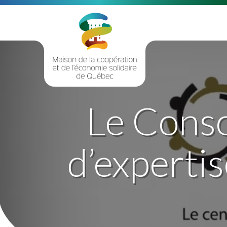
Le Conso
d’experti