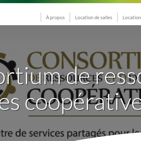
À propos
Location de salles
Location
rtium de ress
ses coopérative