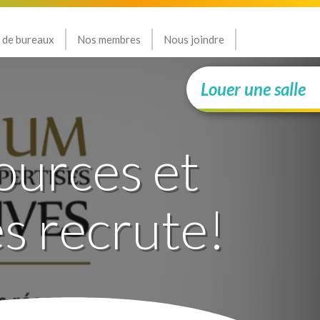
 de bureaux
Nos membres
Nous joindre
Louer une salle
ources et
s recrute!