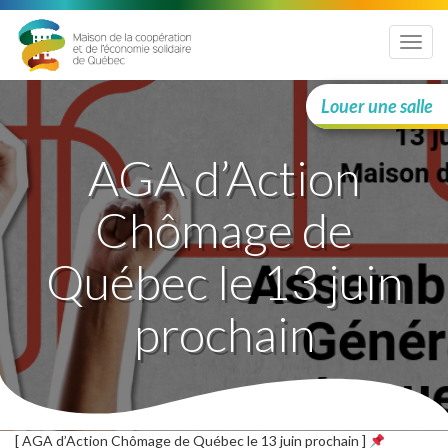
Menu
Louer une salle
AGA d’Action
Chômage de
Québec le 13 juin
prochain
[ AGA d’
Action Chômage de Québec
le 13 juin prochain ]