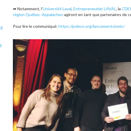
➡
Notamment, l’
Université Laval
,
Entrepreneuriat LAVAL
, la
CDEC
région Québec-Appalaches
agiront en tant que partenaires de ce
Pour lire le communiqué:
https://polecn.org/lancementsismic/
st
e