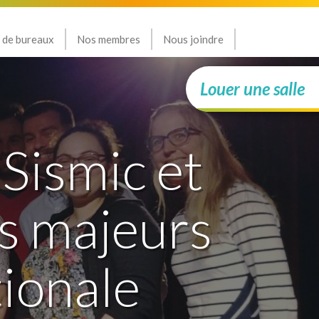
 de bureaux
Nos membres
Nous joindre
Louer une salle
Sismic et
s majeurs
tionale