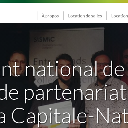
À propos
Location de salles
Location
t national de 
de partenariat
a Capitale-Na