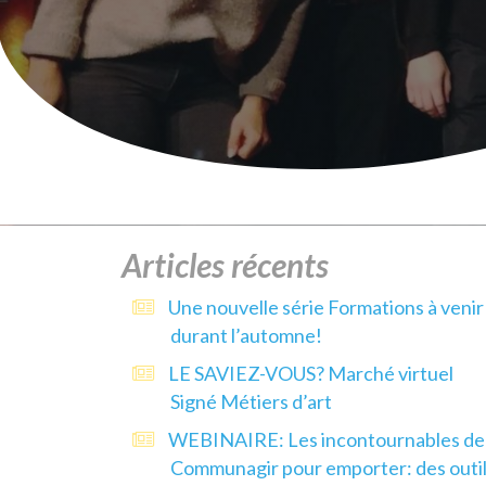
Articles récents
Une nouvelle série Formations à venir
durant l’automne!
LE SAVIEZ-VOUS? Marché virtuel
Signé Métiers d’art
WEBINAIRE: Les incontournables de
Communagir pour emporter: des outi