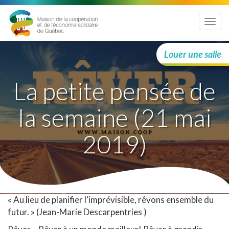
Menu
Louer une salle
La petite pensée de
la semaine (21 mai
2019)
« Au lieu de planifier l’imprévisible, rêvons ensemble du
futur. » (Jean-Marie Descarpentries )