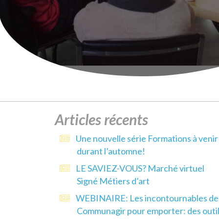
Articles récents
Une nouvelle série Formations à venir
durant l’automne!
LE SAVIEZ-VOUS? Marché virtuel
Signé Métiers d’art
WEBINAIRE: Les incontournables de
Communagir pour emporter: des outi