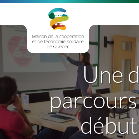
Une d
parcours 
début