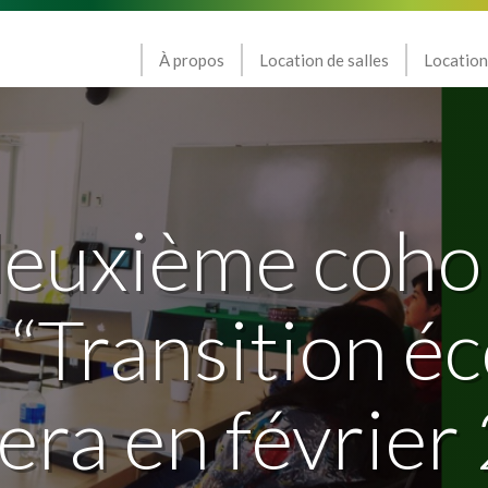
À propos
Location de salles
Location
euxième coho
“Transition é
era en février