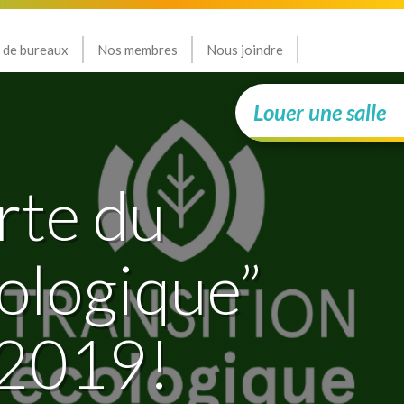
 de bureaux
Nos membres
Nous joindre
Louer une salle
rte du
cologique”
 2019!