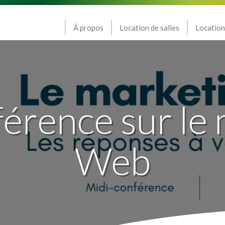
À propos
Location de salles
Location
érence sur le
Web