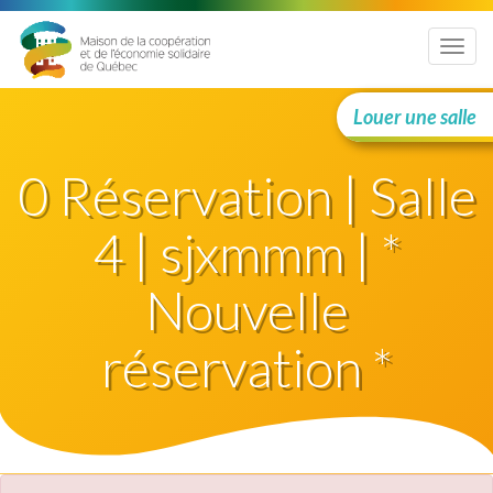
Menu
Louer une salle
0 Réservation | Salle
4 | sjxmmm | *
Nouvelle
réservation *