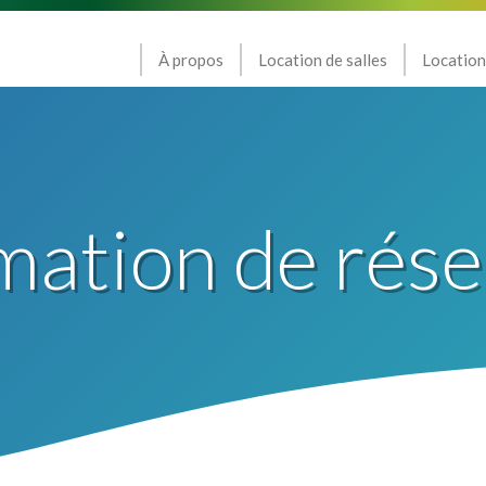
À propos
Location de salles
Location
mation de rése