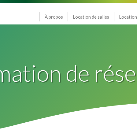
À propos
Location de salles
Location
mation de rése