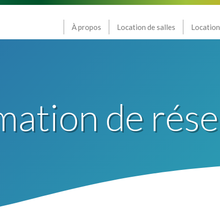
À propos
Location de salles
Location
mation de rése