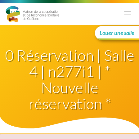
Menu
Louer une salle
0 Réservation | Salle
4 | n277i1 | *
Nouvelle
réservation *