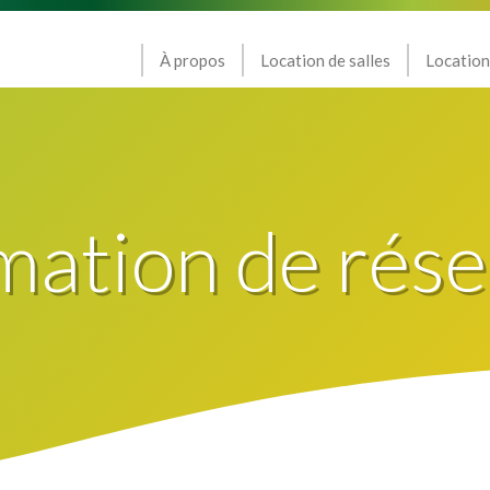
À propos
Location de salles
Location
mation de rése