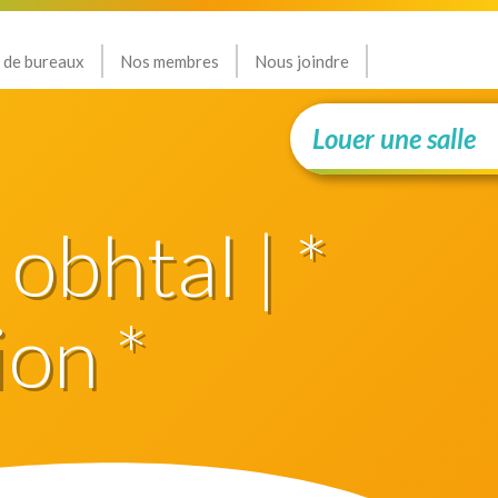
 de bureaux
Nos membres
Nous joindre
Louer une salle
 obhtal | *
ion *