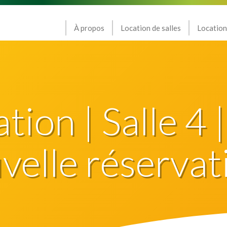
À propos
Location de salles
Location
ion | Salle 4 |
elle réservat