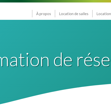
À propos
Location de salles
Location
mation de rése