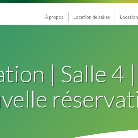
À propos
Location de salles
Location
ion | Salle 4 |
elle réservat