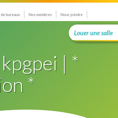
 de bureaux
Nos membres
Nous joindre
Louer une salle
 kpgpei | *
ion *