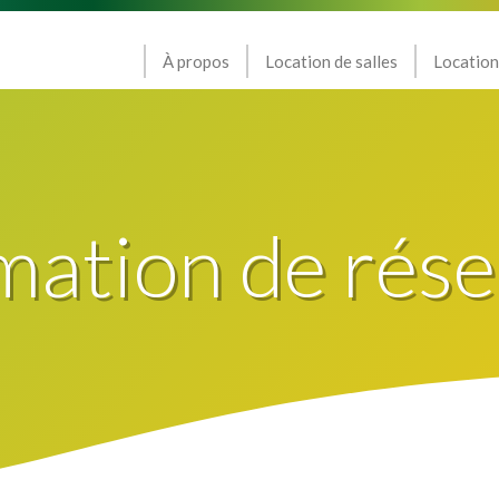
À propos
Location de salles
Location
mation de rése