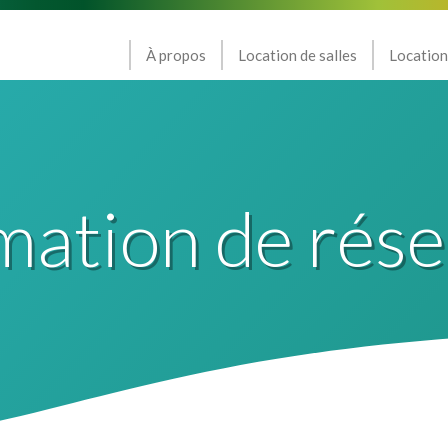
À propos
Location de salles
Location
mation de rése