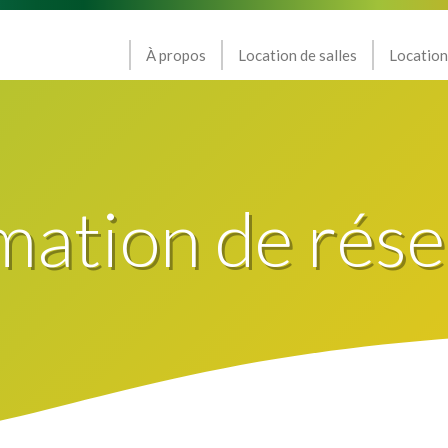
À propos
Location de salles
Location
mation de rése