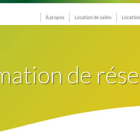
À propos
Location de salles
Location
mation de rése