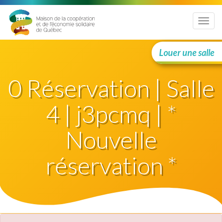
Menu
Louer une salle
0 Réservation | Salle
4 | j3pcmq | *
Nouvelle
réservation *