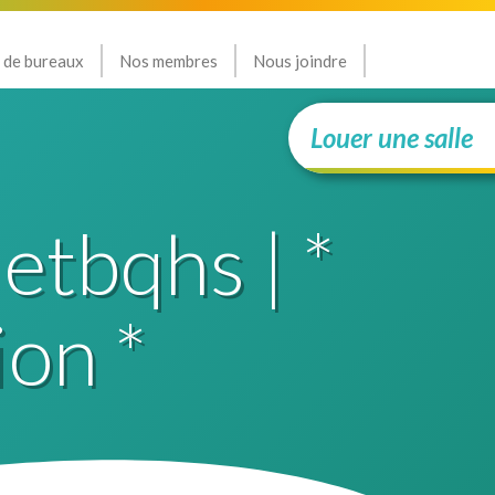
 de bureaux
Nos membres
Nous joindre
Louer une salle
 etbqhs | *
ion *