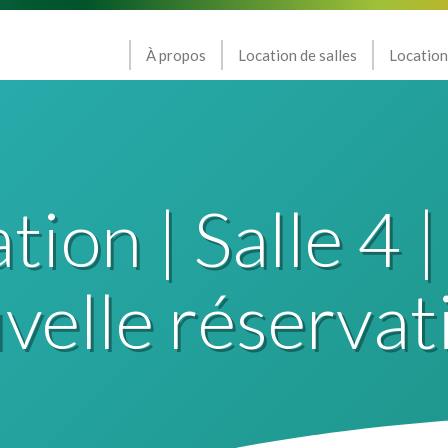
À propos
Location de salles
Location
ion | Salle 4 |
elle réservat