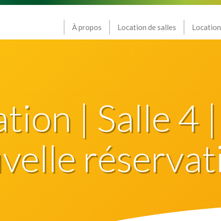
À propos
Location de salles
Location
ion | Salle 4 |
elle réservat