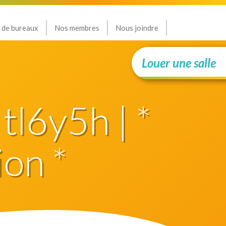
 de bureaux
Nos membres
Nous joindre
Louer une salle
 tl6y5h | *
ion *