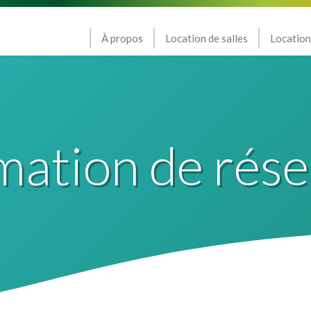
À propos
Location de salles
Location
mation de rése