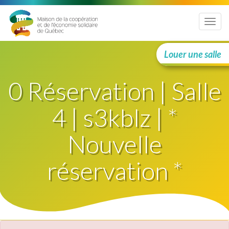
Menu
Louer une salle
0 Réservation | Salle
4 | s3kblz | *
Nouvelle
réservation *