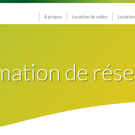
À propos
Location de salles
Location
mation de rése