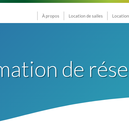
À propos
Location de salles
Location
mation de rése