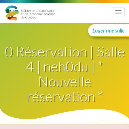
Menu
Louer une salle
0 Réservation | Salle
4 | neh0du | *
Nouvelle
réservation *