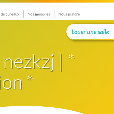
 de bureaux
Nos membres
Nous joindre
Louer une salle
 nezkzj | *
ion *