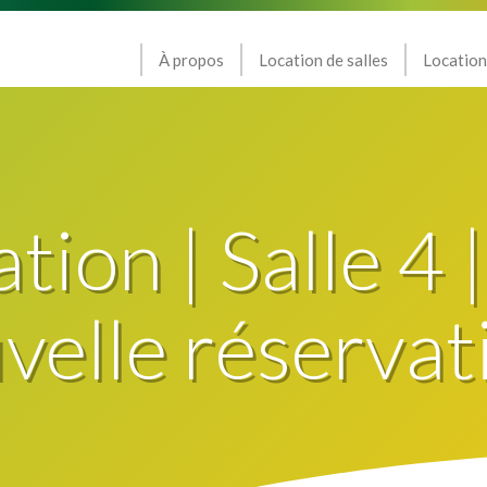
À propos
Location de salles
Location
ion | Salle 4 |
elle réservat