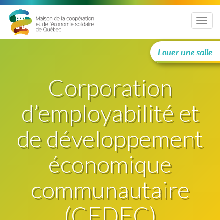
Menu
Louer une salle
Corporation
d’employabilité et
de développement
économique
communautaire
(CEDEC)